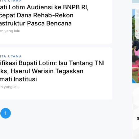
ITA UTAMA
ati Lotim Audiensi ke BNPB RI,
cepat Dana Rehab-Rekon
rastruktur Pasca Bencana
an yang lalu
ITA UTAMA
ifikasi Bupati Lotim: Isu Tantang TNI
ks, Haerul Warisin Tegaskan
ati Institusi
an yang lalu
1