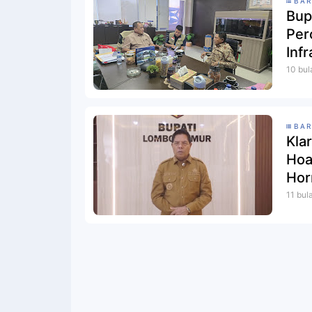
BAR
Bup
Per
Inf
10 bul
BAR
Klar
Hoa
Horm
11 bul