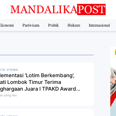
Ekonomi
Pariwisata
Politik
Hukum
Internasional
ITA UTAMA
lementasi 'Lotim Berkembang',
ati Lombok Timur Terima
ghargaan Juara I TPAKD Award
5
an yang lalu