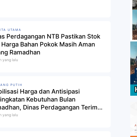
ITA UTAMA
as Perdagangan NTB Pastikan Stok
 Harga Bahan Pokok Masih Aman
ang Ramadhan
n yang lalu
ANG PUTIH
bilisasi Harga dan Antisipasi
ingkatan Kebutuhan Bulan
adhan, Dinas Perdagangan Terima
ang Putih Impor Masuk NTB
n yang lalu