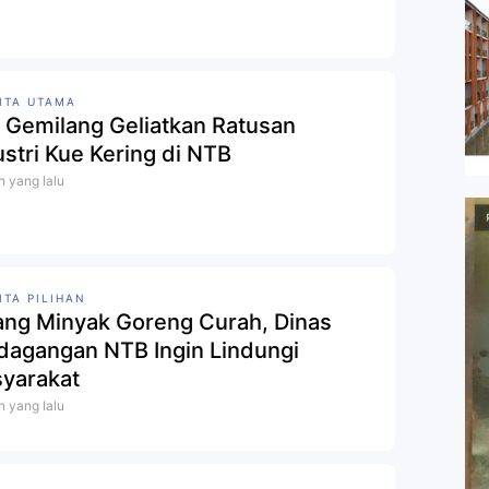
ITA UTAMA
 Gemilang Geliatkan Ratusan
ustri Kue Kering di NTB
n yang lalu
ITA PILIHAN
ang Minyak Goreng Curah, Dinas
dagangan NTB Ingin Lindungi
yarakat
n yang lalu