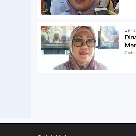
BER
Din
Men
7 tahu