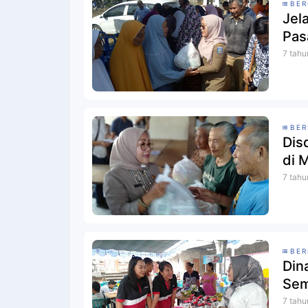
BER
Jel
Pas
7 tahu
BER
Dis
di 
7 tahu
BER
Din
Sem
7 tahu