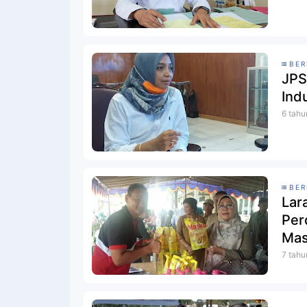
BER
JPS
Ind
6 tahu
BER
Lar
Per
Mas
7 tahu