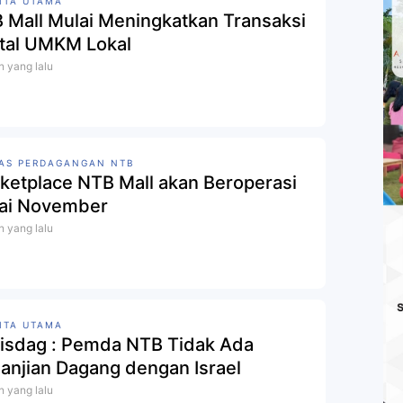
ITA UTAMA
 Mall Mulai Meningkatkan Transaksi
ital UMKM Lokal
n yang lalu
AS PERDAGANGAN NTB
ketplace NTB Mall akan Beroperasi
ai November
n yang lalu
ITA UTAMA
isdag : Pemda NTB Tidak Ada
janjian Dagang dengan Israel
n yang lalu