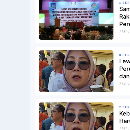
BER
Sam
Rak
Per
7 tahu
BER
Lew
Per
dan
7 tahu
BER
Keb
Har
7 tahu