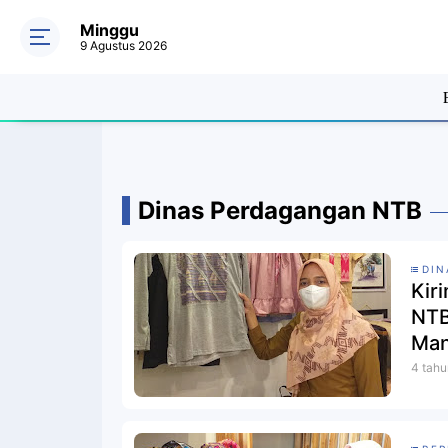
Minggu
9 Agustus 2026
Dinas Perdagangan NTB
DIN
Kir
NTB
Man
4 tahu