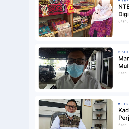
BER
NTB
Dig
6 tahu
DIN
Mar
Mul
6 tahu
BER
Kad
Per
6 tahu