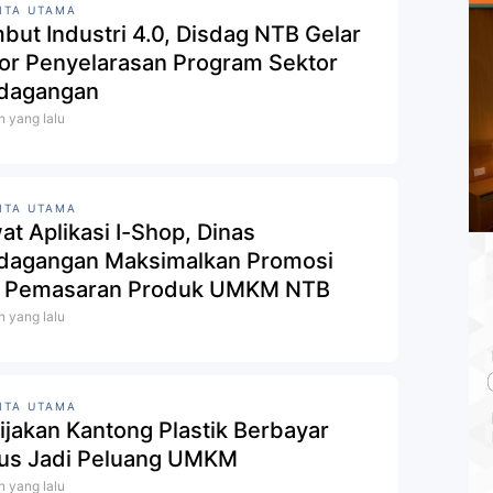
ITA UTAMA
but Industri 4.0, Disdag NTB Gelar
or Penyelarasan Program Sektor
dagangan
n yang lalu
ITA UTAMA
at Aplikasi I-Shop, Dinas
dagangan Maksimalkan Promosi
 Pemasaran Produk UMKM NTB
n yang lalu
ITA UTAMA
ijakan Kantong Plastik Berbayar
us Jadi Peluang UMKM
n yang lalu