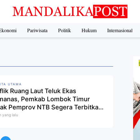
Ekonomi
Pariwisata
Politik
Hukum
Internasional
ITA UTAMA
flik Ruang Laut Teluk Ekas
anas, Pemkab Lombok Timur
ak Pemprov NTB Segera Terbitkan
gub
n yang lalu