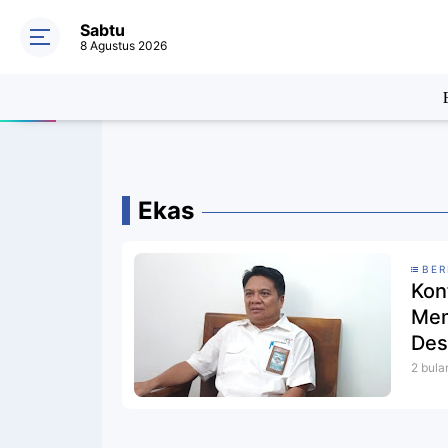
Sabtu
8 Agustus 2026
Ekas
BER
Kon
Mem
Des
Per
2 bula