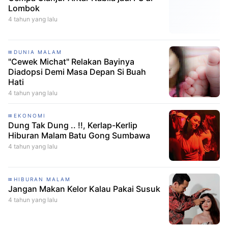
Lombok
4 tahun yang lalu
DUNIA MALAM
"Cewek Michat" Relakan Bayinya
Diadopsi Demi Masa Depan Si Buah
Hati
4 tahun yang lalu
EKONOMI
Dung Tak Dung .. !!, Kerlap-Kerlip
Hiburan Malam Batu Gong Sumbawa
4 tahun yang lalu
HIBURAN MALAM
Jangan Makan Kelor Kalau Pakai Susuk
4 tahun yang lalu