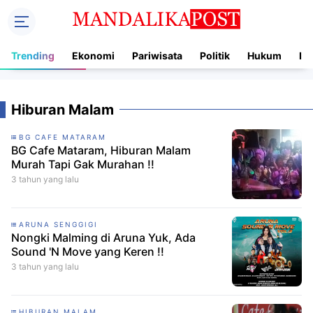
Trending
Ekonomi
Pariwisata
Politik
Hukum
In
Hiburan Malam
BG CAFE MATARAM
BG Cafe Mataram, Hiburan Malam
Murah Tapi Gak Murahan !!
3 tahun yang lalu
ARUNA SENGGIGI
Nongki Malming di Aruna Yuk, Ada
Sound 'N Move yang Keren !!
3 tahun yang lalu
HIBURAN MALAM