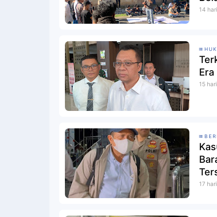
14 har
HU
Ter
Era
15 har
BER
Kas
Bar
Ter
17 har