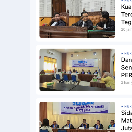
HU
Kua
Ter
Teg
Per
20 jam
HU
Dan
Sen
2 hari
HU
Sid
Mat
Jut