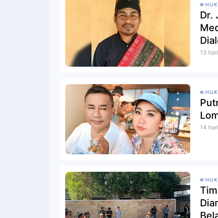
HU
Dr.
Med
Dia
13 har
HU
Put
Lom
14 har
HU
Tim
Dia
Bel