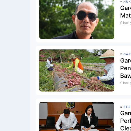
HU
Gar
Mat
9 hari
GAR
‎Ga
Pen
Baw
9 hari
BER
Gan
Per
Cle