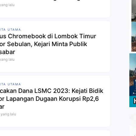
 Rp10 Miliar
 yang lalu
ITA UTAMA
us Chromebook di Lombok Timur
or Sebulan, Kejari Minta Publik
sabar
 yang lalu
ITA UTAMA
cakan Dana LSMC 2023: Kejati Bidik
or Lapangan Dugaan Korupsi Rp2,6
i yang lalu