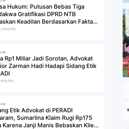
KUM
sa Hukum: Putusan Bebas Tiga
dakwa Gratifikasi DPRD NTB
askan Keadilan Berdasarkan Fakta
sidangan
 yang lalu
KUM
a Rp1 Miliar Jadi Sorotan, Advokat
ior Zarman Hadi Hadapi Sidang Etik
 yang lalu
KUM
ang Etik Advokat di PERADI
aram, Sumarlina Klaim Rugi Rp175
a Karena Janji Manis Bebaskan Klien