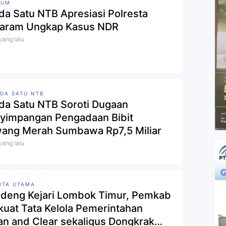
KUM
da Satu NTB Apresiasi Polresta
aram Ungkap Kasus NDR
 yang lalu
DA SATU NTB
rda Satu NTB Soroti Dugaan
yimpangan Pengadaan Bibit
ang Merah Sumbawa Rp7,5 Miliar ‎
 yang lalu
ITA UTAMA
deng Kejari Lombok Timur, Pemkab
kuat Tata Kelola Pemerintahan
an and Clear sekaligus Dongkrak