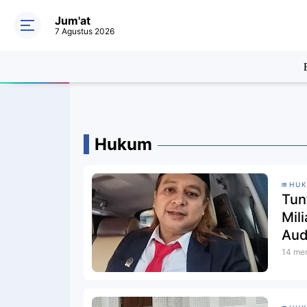
Jum'at
7 Agustus 2026
Hukum
HU
Tun
Mil
Aud
14 men