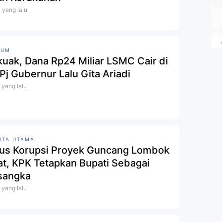
i yang lalu
KUM
kuak, Dana Rp24 Miliar LSMC Cair di
 Pj Gubernur Lalu Gita Ariadi
i yang lalu
ITA UTAMA
us Korupsi Proyek Guncang Lombok
at, KPK Tetapkan Bupati Sebagai
sangka
i yang lalu