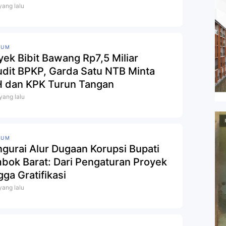
 yang lalu
KUM
yek Bibit Bawang Rp7,5 Miliar
udit BPKP, Garda Satu NTB Minta
 yang lalu
KUM
gurai Alur Dugaan Korupsi Bupati
bok Barat: Dari Pengaturan Proyek
gga Gratifikasi
 yang lalu