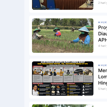
2 hari
HU
Pro
Dia
4 hari
HU
Men
Lom
Hin
5 hari