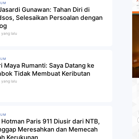
KUM
 Jasardi Gunawan: Tahan Diri di
sos, Selesaikan Persoalan dengan
log
i yang lalu
KUM
ri Maya Rumanti: Saya Datang ke
bok Tidak Membuat Keributan
i yang lalu
KUM
 Hotman Paris 911 Diusir dari NTB,
nggap Meresahkan dan Memecah
ah Kerukunan