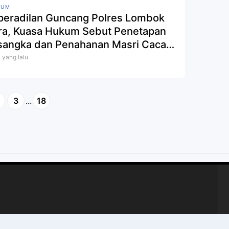
KUM
peradilan Guncang Polres Lombok
ra, Kuasa Hukum Sebut Penetapan
sangka dan Penahanan Masri Cacat
kum
i yang lalu
3
...
18