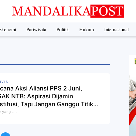
Ekonomi
Pariwisata
Politik
Hukum
Internasional
IVIS
cana Aksi Aliansi PPS 2 Juni,
AK NTB: Aspirasi Dijamin
stitusi, Tapi Jangan Ganggu Titik
al Ekonomi
n yang lalu