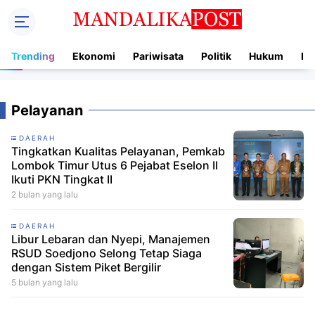
Trending
Ekonomi
Pariwisata
Politik
Hukum
In
Pelayanan
DAERAH
Tingkatkan Kualitas Pelayanan, Pemkab
Lombok Timur Utus 6 Pejabat Eselon II
Ikuti PKN Tingkat II
2 bulan yang lalu
DAERAH
Libur Lebaran dan Nyepi, Manajemen
RSUD Soedjono Selong Tetap Siaga
dengan Sistem Piket Bergilir
5 bulan yang lalu