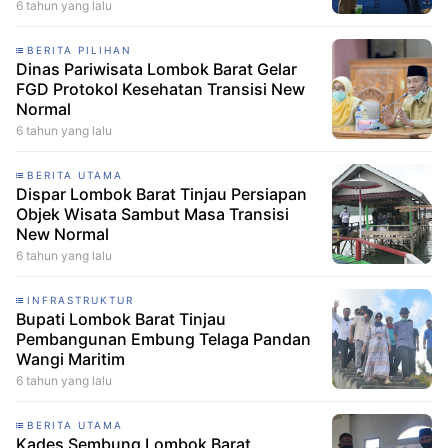
6 tahun yang lalu
BERITA PILIHAN
Dinas Pariwisata Lombok Barat Gelar
FGD Protokol Kesehatan Transisi New
Normal
6 tahun yang lalu
BERITA UTAMA
Dispar Lombok Barat Tinjau Persiapan
Objek Wisata Sambut Masa Transisi
New Normal
6 tahun yang lalu
INFRASTRUKTUR
Bupati Lombok Barat Tinjau
Pembangunan Embung Telaga Pandan
Wangi Maritim
6 tahun yang lalu
BERITA UTAMA
Kades Sembung Lombok Barat