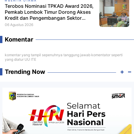
BERITA UTAMA
Terobos Nominasi TPKAD Award 2026,
Pemkab Lombok Timur Dorong Akses
Kredit dan Pengembangan Sektor
Porang
06 Agustus 2026
Komentar
komentar yang tampil sepenuhnya tanggung jawab komentator seperti
yang diatur UU ITE
Trending Now