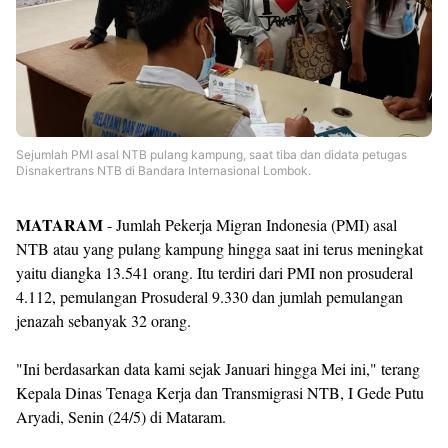
Sejumlah PMI asal NTB pulang kampung, saat tiba dan didata petugas
Disnakertrans NTB di Bandara Internasional Lombok.
MATARAM
- Jumlah Pekerja Migran Indonesia (PMI) asal
NTB atau yang pulang kampung hingga saat ini terus meningkat
yaitu diangka 13.541 orang. Itu terdiri dari PMI non prosuderal
4.112, pemulangan Prosuderal 9.330 dan jumlah pemulangan
jenazah sebanyak 32 orang.
"Ini berdasarkan data kami sejak Januari hingga Mei ini," terang
Kepala Dinas Tenaga Kerja dan Transmigrasi NTB, I Gede Putu
Aryadi, Senin (24/5) di Mataram.