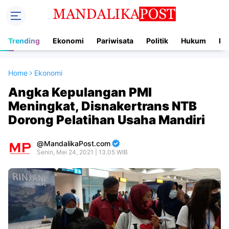
Trending
Ekonomi
Pariwisata
Politik
Hukum
In
Home
Ekonomi
Angka Kepulangan PMI
Meningkat, Disnakertrans NTB
Dorong Pelatihan Usaha Mandiri
MandalikaPost.com
Senin, Mei 24, 2021 | 13.05 WIB