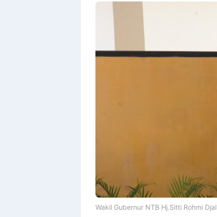
Wakil Gubernur NTB Hj.Sitti Rohmi Djali