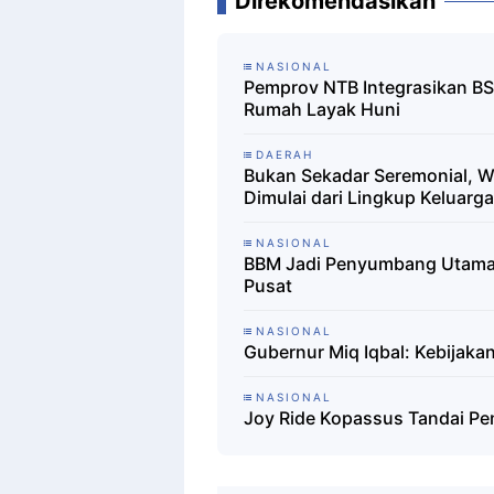
Direkomendasikan
NASIONAL
Pemprov NTB Integrasikan BS
Rumah Layak Huni ‎
DAERAH
Bukan Sekadar Seremonial, 
Dimulai dari Lingkup Keluarga
NASIONAL
BBM Jadi Penyumbang Utama 
Pusat
NASIONAL
Gubernur Miq Iqbal: Kebijaka
NASIONAL
Joy Ride Kopassus Tandai P