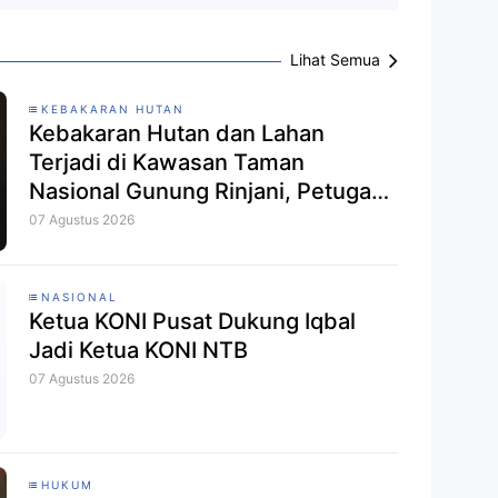
Lihat Semua
KEBAKARAN HUTAN
Kebakaran Hutan dan Lahan
Terjadi di Kawasan Taman
Nasional Gunung Rinjani, Petugas
Gabungan Dikerahkan
07 Agustus 2026
NASIONAL
Ketua KONI Pusat Dukung Iqbal
Jadi Ketua KONI NTB
07 Agustus 2026
HUKUM