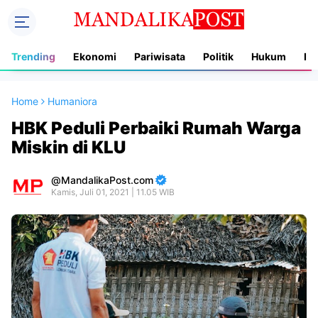
Trending
Ekonomi
Pariwisata
Politik
Hukum
In
Home
Humaniora
HBK Peduli Perbaiki Rumah Warga
Miskin di KLU
MandalikaPost.com
Kamis, Juli 01, 2021 | 11.05 WIB