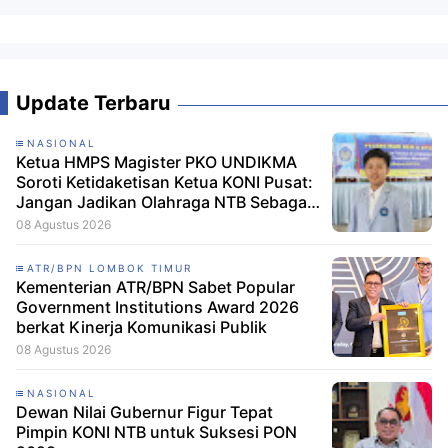
Update Terbaru
NASIONAL
Ketua HMPS Magister PKO UNDIKMA
Soroti Ketidaketisan Ketua KONI Pusat:
Jangan Jadikan Olahraga NTB Sebagai
Arena Kepentingan Sesaat
08 Agustus 2026
ATR/BPN LOMBOK TIMUR
Kementerian ATR/BPN Sabet Popular
Government Institutions Award 2026
berkat Kinerja Komunikasi Publik
08 Agustus 2026
NASIONAL
Dewan Nilai Gubernur Figur Tepat
Pimpin KONI NTB untuk Suksesi PON