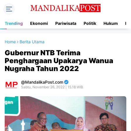
Trending
Ekonomi
Pariwisata
Politik
Hukum
In
Home
Berita Utama
Gubernur NTB Terima
Penghargaan Upakarya Wanua
Nugraha Tahun 2022
MandalikaPost.com
Sabtu, November 26, 2022 | 15.18 WIB