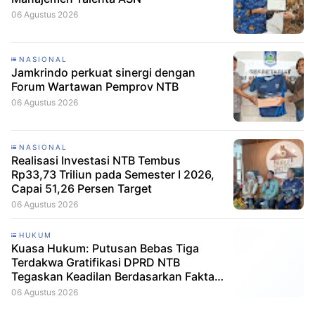
06 Agustus 2026
NASIONAL
Jamkrindo perkuat sinergi dengan
Forum Wartawan Pemprov NTB
06 Agustus 2026
NASIONAL
Realisasi Investasi NTB Tembus
Rp33,73 Triliun pada Semester I 2026,
Capai 51,26 Persen Target
06 Agustus 2026
HUKUM
Kuasa Hukum: Putusan Bebas Tiga
Terdakwa Gratifikasi DPRD NTB
Tegaskan Keadilan Berdasarkan Fakta
Persidangan
06 Agustus 2026