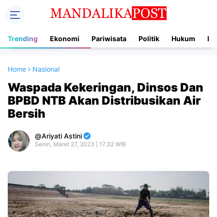
Trending
Ekonomi
Pariwisata
Politik
Hukum
In
Home
Nasional
Waspada Kekeringan, Dinsos Dan
BPBD NTB Akan Distribusikan Air
Bersih
Ariyati Astini
Senin, Maret 27, 2023 | 17.32 WIB