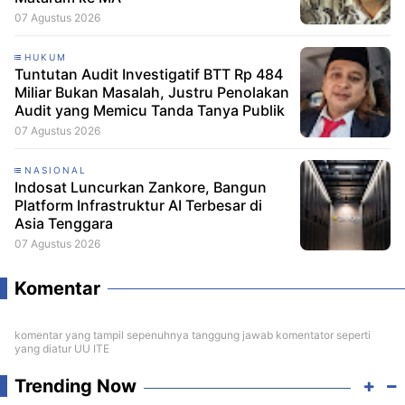
07 Agustus 2026
HUKUM
Tuntutan Audit Investigatif BTT Rp 484
Miliar Bukan Masalah, Justru Penolakan
Audit yang Memicu Tanda Tanya Publik
07 Agustus 2026
NASIONAL
Indosat Luncurkan Zankore, Bangun
Platform Infrastruktur AI Terbesar di
Asia Tenggara
07 Agustus 2026
Komentar
komentar yang tampil sepenuhnya tanggung jawab komentator seperti
yang diatur UU ITE
Trending Now