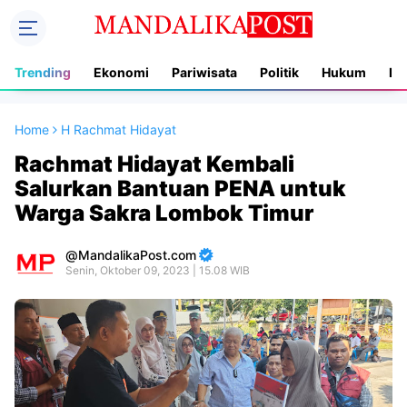
Trending
Ekonomi
Pariwisata
Politik
Hukum
In
Home
H Rachmat Hidayat
Rachmat Hidayat Kembali
Salurkan Bantuan PENA untuk
Warga Sakra Lombok Timur
MandalikaPost.com
Senin, Oktober 09, 2023 | 15.08 WIB