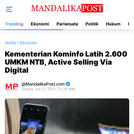
Trending
Ekonomi
Pariwisata
Politik
Hukum
In
Home
Ekonomi
Kementerian Kominfo Latih 2.600
UMKM NTB, Active Selling Via
Digital
MandalikaPost.com
Selasa, Juli 27, 2021 | 21.20 WIB