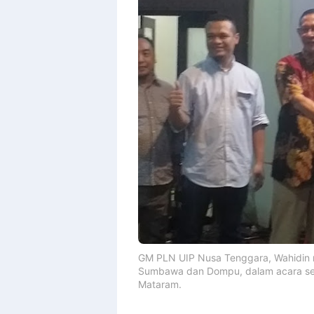
GM PLN UIP Nusa Tenggara, Wahidin me
Sumbawa dan Dompu, dalam acara sera
Mataram.