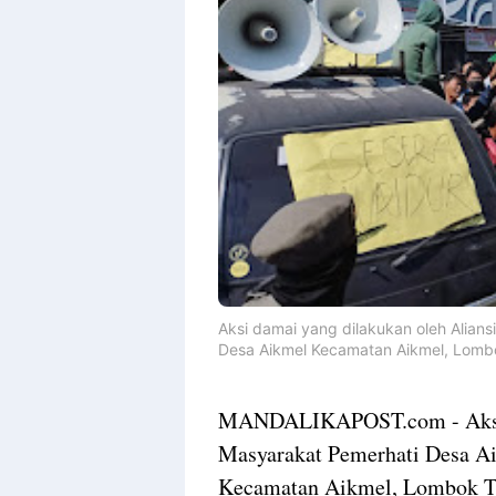
Aksi damai yang dilakukan oleh Alian
Desa Aikmel Kecamatan Aikmel, Lombo
MANDALIKAPOST.com - Aksi d
Masyarakat Pemerhati Desa A
Kecamatan Aikmel, Lombok Ti