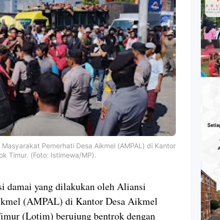
si Masyarakat Pemerhati Desa Aikmel (AMPAL) di Kantor
k Timur. (Foto: Istimewa/MP).
amai yang dilakukan oleh Aliansi
ikmel (AMPAL) di Kantor Desa Aikmel
mur (Lotim) berujung bentrok dengan