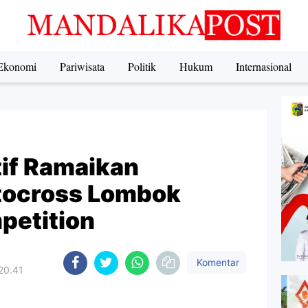
Ekonomi
Pariwisata
Politik
Hukum
Internasional
if Ramaikan
tocross Lombok
etition
Komentar
20.41