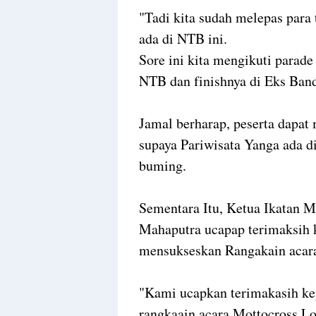
"Tadi kita sudah melepas par
ada di NTB ini.
Sore ini kita mengikuti parad
NTB dan finishnya di Eks Band
Jamal berharap, peserta dapa
supaya Pariwisata Yanga ada 
buming.
Sementara Itu, Ketua Ikatan 
Mahaputra ucapap terimaksih k
mensukseskan Rangakain acar
"Kami ucapkan terimakasih kep
rangkaain acara Mottocross L