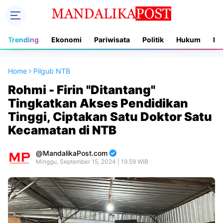
Trending
Ekonomi
Pariwisata
Politik
Hukum
In
Home
Pilgub NTB
Rohmi - Firin "Ditantang"
Tingkatkan Akses Pendidikan
Tinggi, Ciptakan Satu Doktor Satu
Kecamatan di NTB
MandalikaPost.com
Minggu, September 15, 2024 | 19.59 WIB