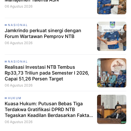
06 Agustus 2026
NASIONAL
Jamkrindo perkuat sinergi dengan
Forum Wartawan Pemprov NTB
06 Agustus 2026
NASIONAL
Realisasi Investasi NTB Tembus
Rp33,73 Triliun pada Semester I 2026,
Capai 51,26 Persen Target
06 Agustus 2026
HUKUM
Kuasa Hukum: Putusan Bebas Tiga
Terdakwa Gratifikasi DPRD NTB
Tegaskan Keadilan Berdasarkan Fakta
Persidangan
06 Agustus 2026