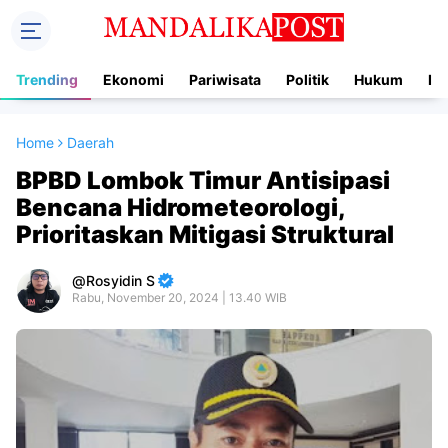
Trending
Ekonomi
Pariwisata
Politik
Hukum
In
Home
Daerah
BPBD Lombok Timur Antisipasi
Bencana Hidrometeorologi,
Prioritaskan Mitigasi Struktural
Rosyidin S
Rabu, November 20, 2024 | 13.40 WIB