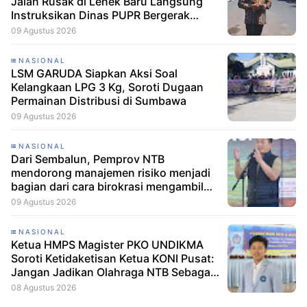
Jalan Rusak di Lenek Baru Langsung
Instruksikan Dinas PUPR Bergerak
Cepat
09 Agustus 2026
NASIONAL
LSM GARUDA Siapkan Aksi Soal
Kelangkaan LPG 3 Kg, Soroti Dugaan
Permainan Distribusi di Sumbawa
09 Agustus 2026
NASIONAL
Dari Sembalun, Pemprov NTB
mendorong manajemen risiko menjadi
bagian dari cara birokrasi mengambil
keputusan.
09 Agustus 2026
NASIONAL
Ketua HMPS Magister PKO UNDIKMA
Soroti Ketidaketisan Ketua KONI Pusat:
Jangan Jadikan Olahraga NTB Sebagai
Arena Kepentingan Sesaat
08 Agustus 2026