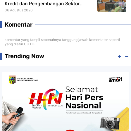
Kredit dan Pengembangan Sektor
Porang
06 Agustus 2026
Komentar
komentar yang tampil sepenuhnya tanggung jawab komentator seperti
yang diatur UU ITE
Trending Now