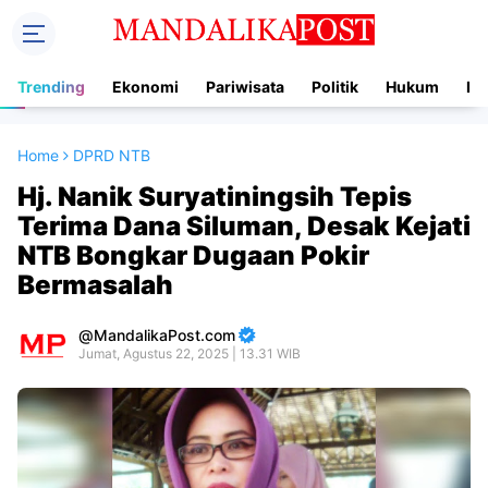
Trending
Ekonomi
Pariwisata
Politik
Hukum
In
Home
DPRD NTB
Hj. Nanik Suryatiningsih Tepis
Terima Dana Siluman, Desak Kejati
NTB Bongkar Dugaan Pokir
Bermasalah
MandalikaPost.com
Jumat, Agustus 22, 2025 | 13.31 WIB