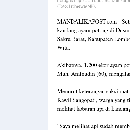
Petugas Kepolisian bersama Damkarm
(Foto: Istimewa/MP).
MANDALIKAPOST.com - Sebuah
kandang ayam potong di Dusu
Sakra Barat, Kabupaten Lombo
Wita.
Akibatnya, 1.200 ekor ayam po
Muh. Aminudin (60), mengalami
Menurut keterangan saksi mata
Kawil Sangopati, warga yang ti
melihat kobaran api di kandan
"Saya melihat api sudah membe