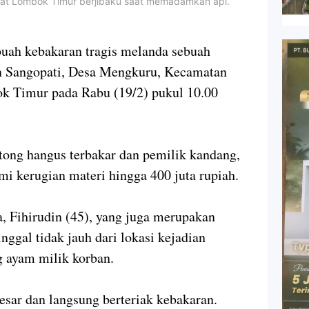
at Lombok Timur berjibaku saat memadamkan api.
 kebakaran tragis melanda sebuah
n Sangopati, Desa Mengkuru, Kecamatan
k Timur pada Rabu (19/2) pukul 10.00
tong hangus terbakar dan pemilik kandang,
 kerugian materi hingga 400 juta rupiah.
, Fihirudin (45), yang juga merupakan
nggal tidak jauh dari lokasi kejadian
g ayam milik korban.
sar dan langsung berteriak kebakaran.