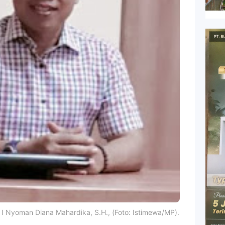
I Nyoman Diana Mahardika, S.H., (Foto: Istimewa/MP).