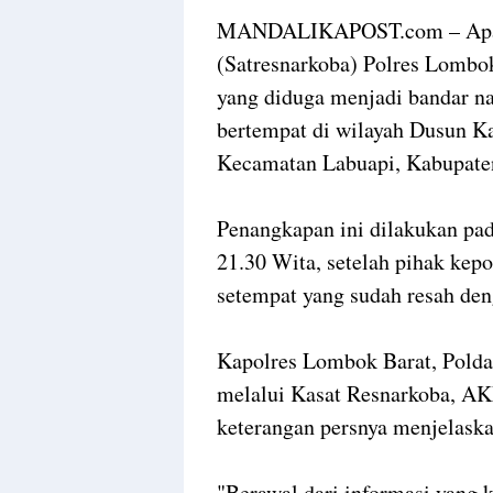
MANDALIKAPOST.com – Aparat
(Satresnarkoba) Polres Lombo
yang diduga menjadi bandar na
bertempat di wilayah Dusun K
Kecamatan Labuapi, Kabupat
Penangkapan ini dilakukan pa
21.30 Wita, setelah pihak kep
setempat yang sudah resah deng
Kapolres Lombok Barat, Pold
melalui Kasat Resnarkoba, AK
keterangan persnya menjelask
"Berawal dari informasi yang 