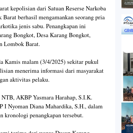
 kepolisian dari Satuan Reserse Narkoba
k Barat berhasil mengamankan seorang pria
rkotika jenis sabu. Penangkapan ini
arang Bongkot, Desa Karang Bongkot,
en Lombok Barat.
da Kamis malam (3/4/2025) sekitar pukul
olisian menerima informasi dari masyarakat
an aktivitas pelaku.
a NTB, AKBP Yasmara Harahap, S.I.K.
P I Nyoman Diana Mahardika, S.H., dalam
an kronologi penangkapan tersebut.
kami terima dari warga Dusun Karang