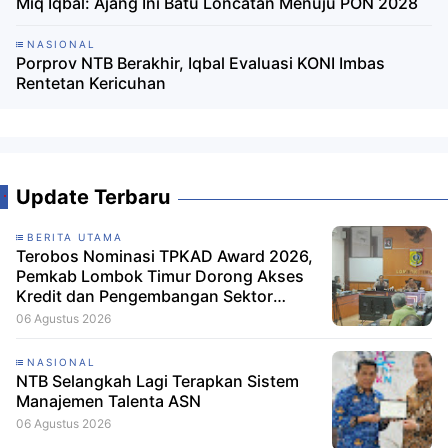
Miq Iqbal: Ajang Ini Batu Loncatan Menuju PON 2028
NASIONAL
Porprov NTB Berakhir, Iqbal Evaluasi KONI Imbas
Rentetan Kericuhan
Update Terbaru
BERITA UTAMA
Terobos Nominasi TPKAD Award 2026,
Pemkab Lombok Timur Dorong Akses
Kredit dan Pengembangan Sektor
Porang
06 Agustus 2026
NASIONAL
NTB Selangkah Lagi Terapkan Sistem
Manajemen Talenta ASN
06 Agustus 2026