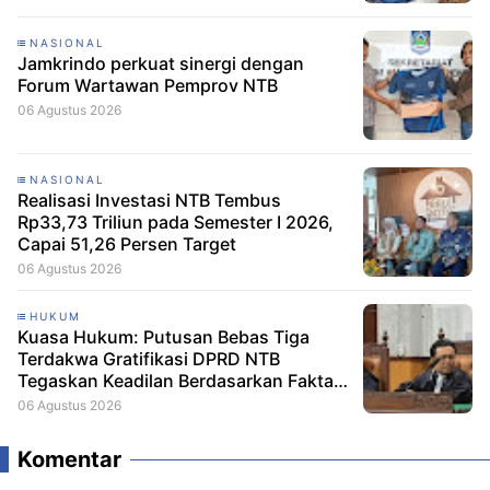
NASIONAL
Jamkrindo perkuat sinergi dengan
Forum Wartawan Pemprov NTB
06 Agustus 2026
NASIONAL
Realisasi Investasi NTB Tembus
Rp33,73 Triliun pada Semester I 2026,
Capai 51,26 Persen Target
06 Agustus 2026
HUKUM
Kuasa Hukum: Putusan Bebas Tiga
Terdakwa Gratifikasi DPRD NTB
Tegaskan Keadilan Berdasarkan Fakta
Persidangan
06 Agustus 2026
Komentar