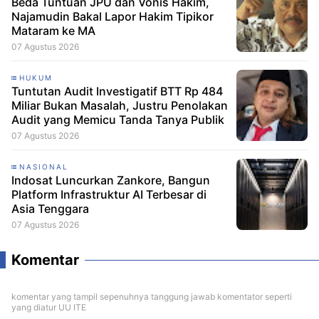
Beda Tuntuan JPU dan Vonis Hakim,
Najamudin Bakal Lapor Hakim Tipikor
Mataram ke MA
07 Agustus 2026
HUKUM
Tuntutan Audit Investigatif BTT Rp 484
Miliar Bukan Masalah, Justru Penolakan
Audit yang Memicu Tanda Tanya Publik
07 Agustus 2026
NASIONAL
Indosat Luncurkan Zankore, Bangun
Platform Infrastruktur AI Terbesar di
Asia Tenggara
07 Agustus 2026
Komentar
komentar yang tampil sepenuhnya tanggung jawab komentator seperti
yang diatur UU ITE