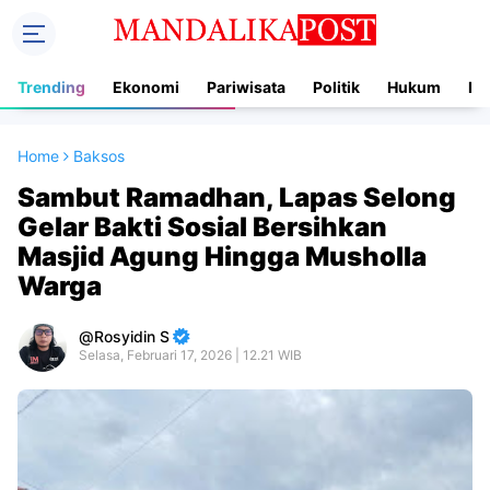
Trending
Ekonomi
Pariwisata
Politik
Hukum
In
Home
Baksos
Sambut Ramadhan, Lapas Selong
Gelar Bakti Sosial Bersihkan
Masjid Agung Hingga Musholla
Warga
Rosyidin S
Selasa, Februari 17, 2026 | 12.21 WIB