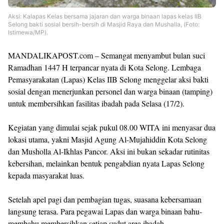
Aksi: Kalapas Kelas bersama jajaran dan warga binaan lapas kelas IIB
Selong bakti sosial bersih-bersih di Masjid Raya dan Mushalla, (Foto:
Istimewa/MP).
MANDALIKAPOST.com – Semangat menyambut bulan suci
Ramadhan 1447 H terpancar nyata di Kota Selong. Lembaga
Pemasyarakatan (Lapas) Kelas IIB Selong menggelar aksi bakti
sosial dengan menerjunkan personel dan warga binaan (tamping)
untuk membersihkan fasilitas ibadah pada Selasa (17/2).
Kegiatan yang dimulai sejak pukul 08.00 WITA ini menyasar dua
lokasi utama, yakni Masjid Agung Al-Mujahiddin Kota Selong
dan Musholla Al-Ikhlas Pancor. Aksi ini bukan sekadar rutinitas
kebersihan, melainkan bentuk pengabdian nyata Lapas Selong
kepada masyarakat luas.
Setelah apel pagi dan pembagian tugas, suasana kebersamaan
langsung terasa. Para pegawai Lapas dan warga binaan bahu-
membahu membersihkan setiap sudut area ibadah.