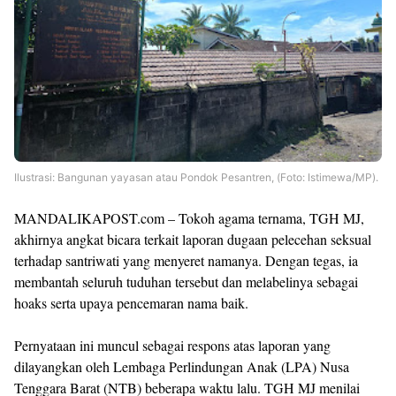
Ilustrasi: Bangunan yayasan atau Pondok Pesantren, (Foto: Istimewa/MP).
MANDALIKAPOST.com – Tokoh agama ternama, TGH MJ,
akhirnya angkat bicara terkait laporan dugaan pelecehan seksual
terhadap santriwati yang menyeret namanya. Dengan tegas, ia
membantah seluruh tuduhan tersebut dan melabelinya sebagai
hoaks serta upaya pencemaran nama baik.
Pernyataan ini muncul sebagai respons atas laporan yang
dilayangkan oleh Lembaga Perlindungan Anak (LPA) Nusa
Tenggara Barat (NTB) beberapa waktu lalu. TGH MJ menilai