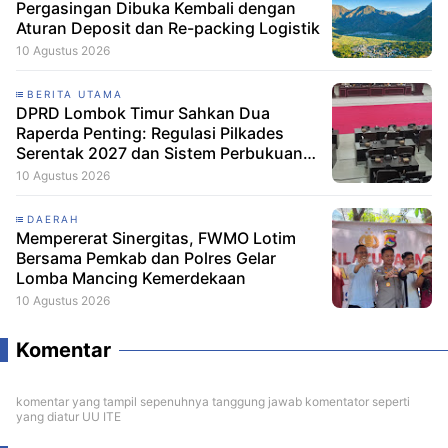
Pergasingan Dibuka Kembali dengan
Aturan Deposit dan Re-packing Logistik
10 Agustus 2026
BERITA UTAMA
DPRD Lombok Timur Sahkan Dua
Raperda Penting: Regulasi Pilkades
Serentak 2027 dan Sistem Perbukuan
Resmi Disetujui
10 Agustus 2026
DAERAH
Mempererat Sinergitas, FWMO Lotim
Bersama Pemkab dan Polres Gelar
Lomba Mancing Kemerdekaan
10 Agustus 2026
Komentar
komentar yang tampil sepenuhnya tanggung jawab komentator seperti
yang diatur UU ITE