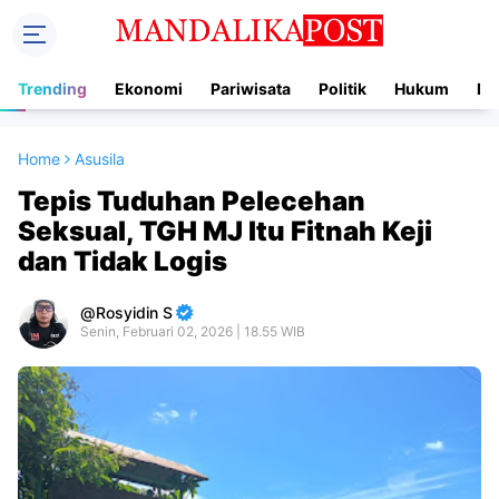
Trending
Ekonomi
Pariwisata
Politik
Hukum
In
Home
Asusila
Tepis Tuduhan Pelecehan
Seksual, TGH MJ Itu Fitnah Keji
dan Tidak Logis
Rosyidin S
Senin, Februari 02, 2026 | 18.55 WIB