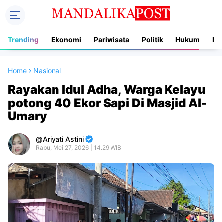
Trending
Ekonomi
Pariwisata
Politik
Hukum
In
Home
Nasional
Rayakan Idul Adha, Warga Kelayu
potong 40 Ekor Sapi Di Masjid Al-
Umary
Ariyati Astini
Rabu, Mei 27, 2026 | 14.29 WIB