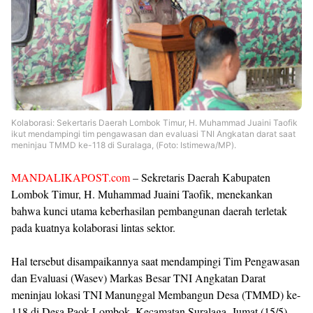
Kolaborasi: Sekertaris Daerah Lombok Timur, H. Muhammad Juaini Taofik
ikut mendampingi tim pengawasan dan evaluasi TNI Angkatan darat saat
meninjau TMMD ke-118 di Suralaga, (Foto: Istimewa/MP).
MANDALIKAPOST.com
– Sekretaris Daerah Kabupaten
Lombok Timur, H. Muhammad Juaini Taofik, menekankan
bahwa kunci utama keberhasilan pembangunan daerah terletak
pada kuatnya kolaborasi lintas sektor.
Hal tersebut disampaikannya saat mendampingi Tim Pengawasan
dan Evaluasi (Wasev) Markas Besar TNI Angkatan Darat
meninjau lokasi TNI Manunggal Membangun Desa (TMMD) ke-
118 di Desa Paok Lombok, Kecamatan Suralaga, Jumat (15/5).