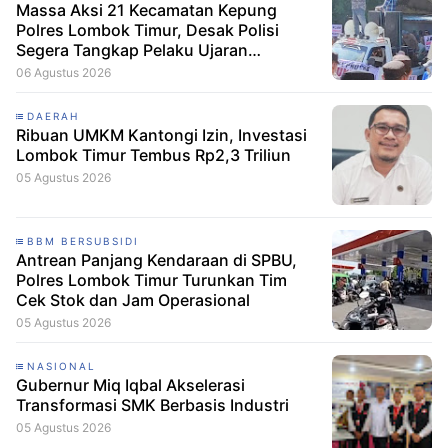
Massa Aksi 21 Kecamatan Kepung
Polres Lombok Timur, Desak Polisi
Segera Tangkap Pelaku Ujaran
Kebencian terhadap Bupati
06 Agustus 2026
DAERAH
Ribuan UMKM Kantongi Izin, Investasi
Lombok Timur Tembus Rp2,3 Triliun
05 Agustus 2026
BBM BERSUBSIDI
Antrean Panjang Kendaraan di SPBU,
Polres Lombok Timur Turunkan Tim
Cek Stok dan Jam Operasional
05 Agustus 2026
NASIONAL
Gubernur Miq Iqbal Akselerasi
Transformasi SMK Berbasis Industri
05 Agustus 2026