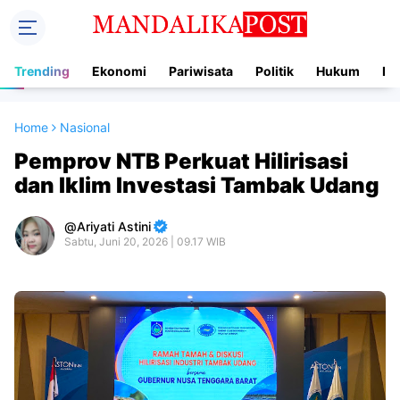
Trending
Ekonomi
Pariwisata
Politik
Hukum
In
Home
Nasional
Pemprov NTB Perkuat Hilirisasi
dan Iklim Investasi Tambak Udang
Ariyati Astini
Sabtu, Juni 20, 2026 | 09.17 WIB