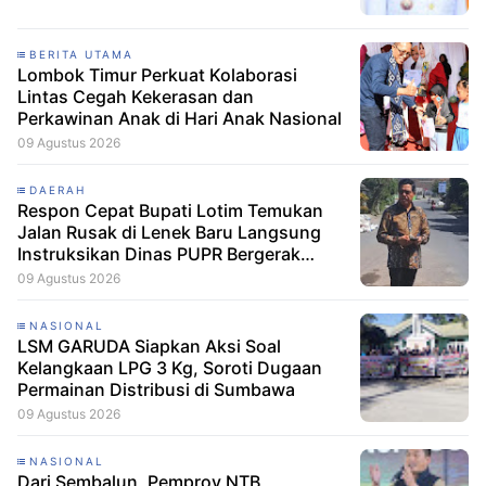
BERITA UTAMA
Lombok Timur Perkuat Kolaborasi
Lintas Cegah Kekerasan dan
Perkawinan Anak di Hari Anak Nasional
09 Agustus 2026
DAERAH
Respon Cepat Bupati Lotim Temukan
Jalan Rusak di Lenek Baru Langsung
Instruksikan Dinas PUPR Bergerak
Cepat
09 Agustus 2026
NASIONAL
LSM GARUDA Siapkan Aksi Soal
Kelangkaan LPG 3 Kg, Soroti Dugaan
Permainan Distribusi di Sumbawa
09 Agustus 2026
NASIONAL
Dari Sembalun, Pemprov NTB