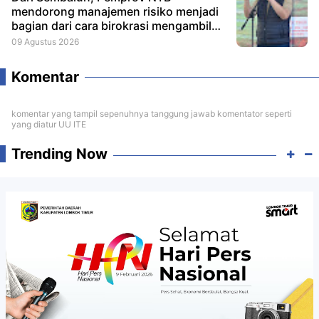
mendorong manajemen risiko menjadi
bagian dari cara birokrasi mengambil
keputusan.
09 Agustus 2026
Komentar
komentar yang tampil sepenuhnya tanggung jawab komentator seperti
yang diatur UU ITE
Trending Now