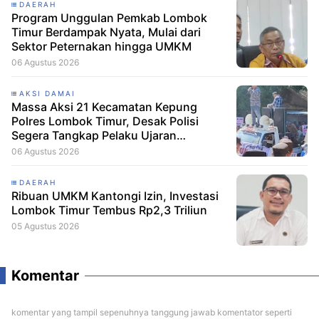
DAERAH
Program Unggulan Pemkab Lombok
Timur Berdampak Nyata, Mulai dari
Sektor Peternakan hingga UMKM
06 Agustus 2026
AKSI DAMAI
Massa Aksi 21 Kecamatan Kepung
Polres Lombok Timur, Desak Polisi
Segera Tangkap Pelaku Ujaran
Kebencian terhadap Bupati
06 Agustus 2026
DAERAH
Ribuan UMKM Kantongi Izin, Investasi
Lombok Timur Tembus Rp2,3 Triliun
05 Agustus 2026
Komentar
komentar yang tampil sepenuhnya tanggung jawab komentator seperti