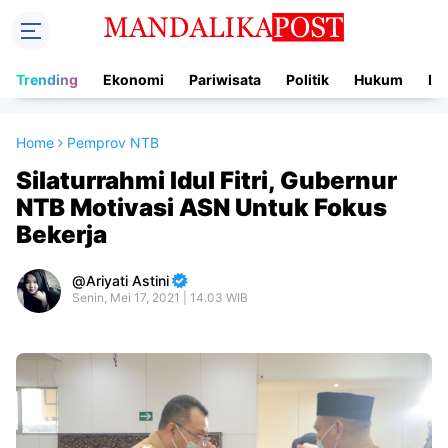
Trending
Ekonomi
Pariwisata
Politik
Hukum
In
Home
Pemprov NTB
Silaturrahmi Idul Fitri, Gubernur
NTB Motivasi ASN Untuk Fokus
Bekerja
Ariyati Astini
Senin, Mei 17, 2021 | 14.03 WIB