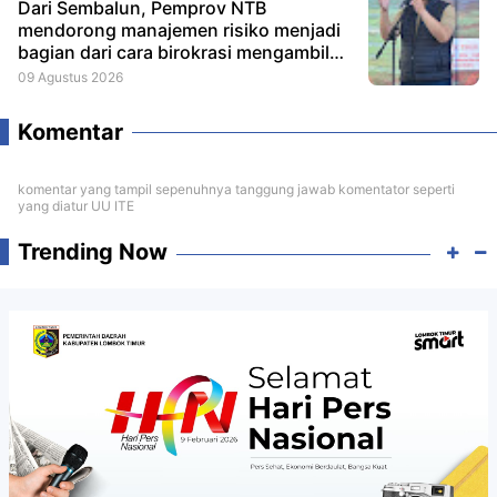
Dari Sembalun, Pemprov NTB
mendorong manajemen risiko menjadi
bagian dari cara birokrasi mengambil
keputusan.
09 Agustus 2026
Komentar
komentar yang tampil sepenuhnya tanggung jawab komentator seperti
yang diatur UU ITE
Trending Now