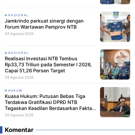
NASIONAL
Jamkrindo perkuat sinergi dengan
Forum Wartawan Pemprov NTB
06 Agustus 2026
NASIONAL
Realisasi Investasi NTB Tembus
Rp33,73 Triliun pada Semester I 2026,
Capai 51,26 Persen Target
06 Agustus 2026
HUKUM
Kuasa Hukum: Putusan Bebas Tiga
Terdakwa Gratifikasi DPRD NTB
Tegaskan Keadilan Berdasarkan Fakta
Persidangan
06 Agustus 2026
Komentar