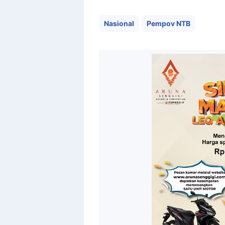
Nasional
Pempov NTB