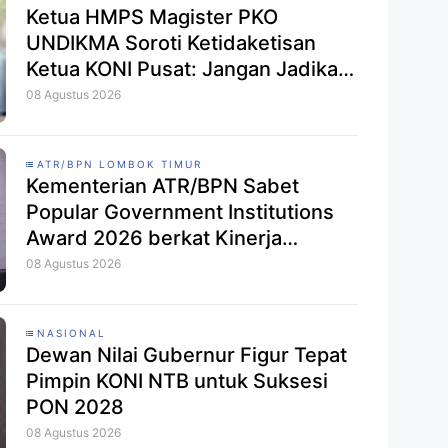
Ketua HMPS Magister PKO
UNDIKMA Soroti Ketidaketisan
Ketua KONI Pusat: Jangan Jadikan
Olahraga NTB Sebagai Arena
08 Agustus 2026
Kepentingan Sesaat
ATR/BPN LOMBOK TIMUR
Kementerian ATR/BPN Sabet
Popular Government Institutions
Award 2026 berkat Kinerja
Komunikasi Publik
08 Agustus 2026
NASIONAL
Dewan Nilai Gubernur Figur Tepat
Pimpin KONI NTB untuk Suksesi
PON 2028
08 Agustus 2026