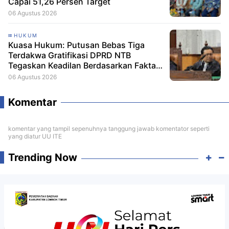
Capai 51,26 Persen Target
06 Agustus 2026
HUKUM
Kuasa Hukum: Putusan Bebas Tiga
Terdakwa Gratifikasi DPRD NTB
Tegaskan Keadilan Berdasarkan Fakta
Persidangan
06 Agustus 2026
Komentar
komentar yang tampil sepenuhnya tanggung jawab komentator seperti
yang diatur UU ITE
Trending Now