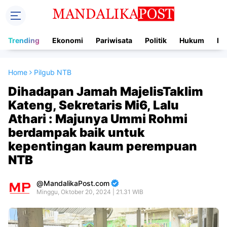
Trending
Ekonomi
Pariwisata
Politik
Hukum
In
Home
Pilgub NTB
Dihadapan Jamah MajelisTaklim
Kateng, Sekretaris Mi6, Lalu
Athari : Majunya Ummi Rohmi
berdampak baik untuk
kepentingan kaum perempuan
NTB
MandalikaPost.com
Minggu, Oktober 20, 2024 | 21.31 WIB