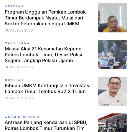
DAERAH
Program Unggulan Pemkab Lombok
Timur Berdampak Nyata, Mulai dari
Sektor Peternakan hingga UMKM
06 Agustus 2026
AKSI DAMAI
Massa Aksi 21 Kecamatan Kepung
Polres Lombok Timur, Desak Polisi
Segera Tangkap Pelaku Ujaran
Kebencian terhadap Bupati
06 Agustus 2026
DAERAH
Ribuan UMKM Kantongi Izin, Investasi
Lombok Timur Tembus Rp2,3 Triliun
05 Agustus 2026
BBM BERSUBSIDI
Antrean Panjang Kendaraan di SPBU,
Polres Lombok Timur Turunkan Tim