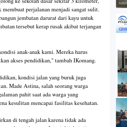
long ke sekolah dasar sekitar 3 kilometer,
k membuat perjalanan menjadi sangat sulit.
angun jembatan darurat dari kayu untuk
atan tersebut kerap rusak akibat terjangan
kondisi anak-anak kami. Mereka harus
tkan akses pendidikan," tambah IKomang.
dikan, kondisi jalan yang buruk juga
an. Made Astina, salah seorang warga
alaman pahit saat ada warga yang
ena kesulitan mencapai fasilitas kesehatan.
rkan di tengah jalan karena tidak ada