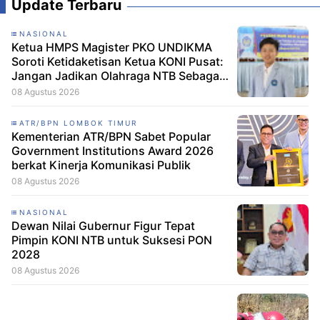
Update Terbaru
NASIONAL
Ketua HMPS Magister PKO UNDIKMA
Soroti Ketidaketisan Ketua KONI Pusat:
Jangan Jadikan Olahraga NTB Sebagai
Arena Kepentingan Sesaat
08 Agustus 2026
ATR/BPN LOMBOK TIMUR
Kementerian ATR/BPN Sabet Popular
Government Institutions Award 2026
berkat Kinerja Komunikasi Publik
08 Agustus 2026
NASIONAL
Dewan Nilai Gubernur Figur Tepat
Pimpin KONI NTB untuk Suksesi PON
2028
08 Agustus 2026