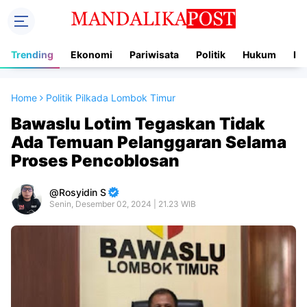
Trending
Ekonomi
Pariwisata
Politik
Hukum
In
Home
Politik Pilkada Lombok Timur
Bawaslu Lotim Tegaskan Tidak
Ada Temuan Pelanggaran Selama
Proses Pencoblosan
Rosyidin S
Senin, Desember 02, 2024 | 21.23 WIB