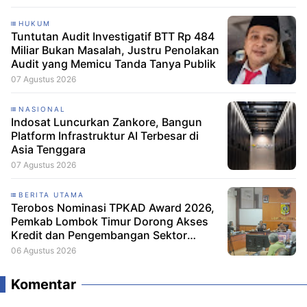
HUKUM
Tuntutan Audit Investigatif BTT Rp 484
Miliar Bukan Masalah, Justru Penolakan
Audit yang Memicu Tanda Tanya Publik
07 Agustus 2026
NASIONAL
Indosat Luncurkan Zankore, Bangun
Platform Infrastruktur AI Terbesar di
Asia Tenggara
07 Agustus 2026
BERITA UTAMA
Terobos Nominasi TPKAD Award 2026,
Pemkab Lombok Timur Dorong Akses
Kredit dan Pengembangan Sektor
Porang
06 Agustus 2026
Komentar