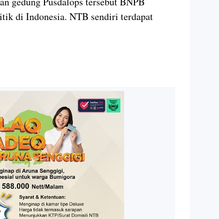
nan gedung Pusdalops tersebut BNPB
itik di Indonesia. NTB sendiri terdapat