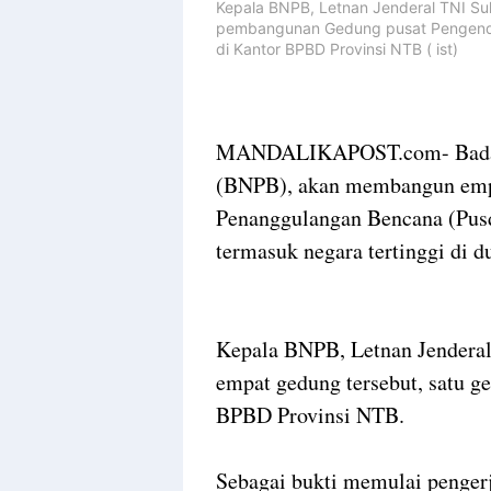
Kepala BNPB, Letnan Jenderal TNI Su
pembangunan Gedung pusat Pengenda
di Kantor BPBD Provinsi NTB ( ist)
MANDALIKAPOST.com- Badan 
(BNPB), akan membangun empa
Penanggulangan Bencana (Pusd
termasuk negara tertinggi di d
Kepala BNPB, Letnan Jenderal
empat gedung tersebut, satu g
BPBD Provinsi NTB.
Sebagai bukti memulai penger