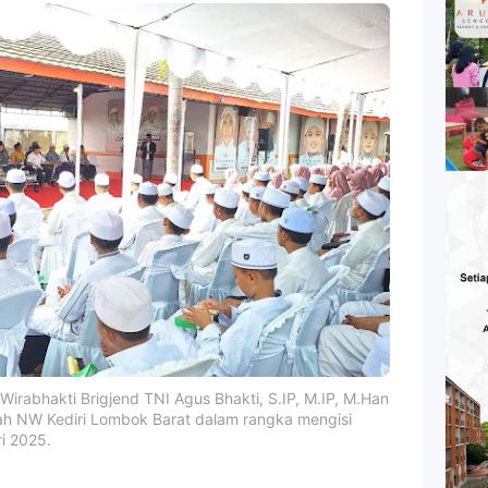
irabhakti Brigjend TNI Agus Bhakti, S.IP, M.IP, M.Han
ah NW Kediri Lombok Barat dalam rangka mengisi
i 2025.