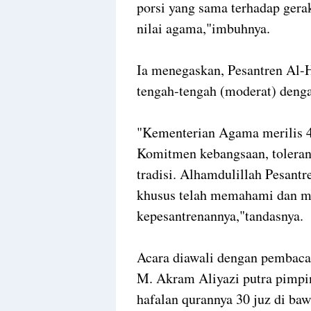
porsi yang sama terhadap gera
nilai agama,"imbuhnya.
Ia menegaskan, Pesantren Al-H
tengah-tengah (moderat) deng
"Kementerian Agama merilis 4 
Komitmen kebangsaan, tolerans
tradisi. Alhamdulillah Pesant
khusus telah memahami dan me
kepesantrenannya,"tandasnya.
Acara diawali dengan pembacaa
M. Akram Aliyazi putra pimpi
hafalan qurannya 30 juz di b