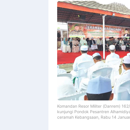
Komandan Resor Militer (Danrem) 162/W
kunjungi Pondok Pesantren Alhamidiy
ceramah Kebangsaan, Rabu 14 Januar