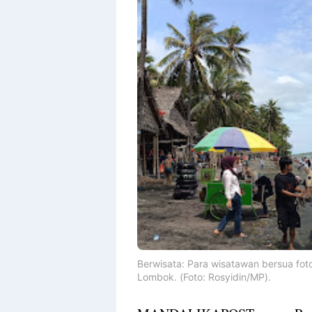
Berwisata: Para wisatawan bersua fot
Lombok. (Foto: Rosyidin/MP).