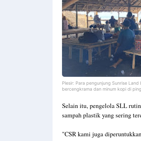
Plesir: Para pengunjung Sunrise Land
bercengkrama dan minum kopi di pinggi
Selain itu, pengelola SLL rut
sampah plastik yang sering te
"CSR kami juga diperuntukkan 