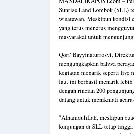
MANDALIKAPOST.com – Peraya
Sunrise Land Lombok (SLL) ter
wisatawan. Meskipun kondisi 
yang terus menerus mengguyu
masyarakat untuk mengunjungi 
Qori' Bayyinaturrosyi, Direkt
mengungkapkan bahwa perayaa
kegiatan menarik seperti live
laut ini berhasil menarik lebi
dengan rincian 200 pengunjun
datang untuk menikmati acara-
"Alhamdulillah, meskipun cuaca
kunjungan di SLL tetap tinggi.