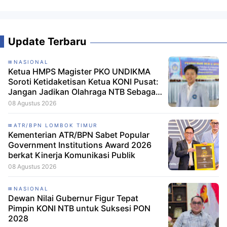
Update Terbaru
NASIONAL
Ketua HMPS Magister PKO UNDIKMA
Soroti Ketidaketisan Ketua KONI Pusat:
Jangan Jadikan Olahraga NTB Sebagai
Arena Kepentingan Sesaat
08 Agustus 2026
ATR/BPN LOMBOK TIMUR
Kementerian ATR/BPN Sabet Popular
Government Institutions Award 2026
berkat Kinerja Komunikasi Publik
08 Agustus 2026
NASIONAL
Dewan Nilai Gubernur Figur Tepat
Pimpin KONI NTB untuk Suksesi PON
2028