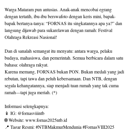
Warga Mataram pun antusias. Anak-anak mencobai egrang
dengan tertatih, ibu-ibu berswafoto dengan keris mini, bapak-
bapak bertanya-tanya: “FORNAS itu singkatannya apa ya?” dan
langsung dijawab para sukarelawan dengan ramah: Festival
Olahraga Rekreasi Nasional!
Dan di sanalah semangat itu menyatu: antara warga, pelaku
budaya, mahasiswa, dan pemerintah. Semua berbicara dalam satu
bahasa: olahraga rakyat.
Karena memang, FORNAS bukan PON. Bukan medali yang jadi
rebutan, tapi tawa dan peluh kebersamaan. Dan NTB, dengan
segala kehangatannya, siap menjadi tuan rumah yang tak cuma
ramah—tapi juga meriah. (*)
Informasi selengkapnya:
📱 IG: @fornasviiintb
🌐 Website: www.fornas2025ntb.id
📍 Tagar Resmi: #NTBMakmurMendunia #FornasVIII2025