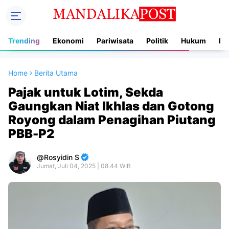
Trending
Ekonomi
Pariwisata
Politik
Hukum
In
Home
Berita Utama
Pajak untuk Lotim, Sekda
Gaungkan Niat Ikhlas dan Gotong
Royong dalam Penagihan Piutang
PBB-P2
Rosyidin S
Jumat, Juli 04, 2025 | 08.44 WIB