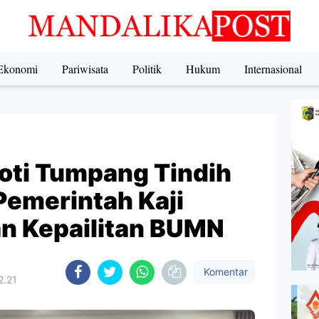
Ekonomi
Pariwisata
Politik
Hukum
Internasional
oti Tumpang Tindih
Pemerintah Kaji
an Kepailitan BUMN
Komentar
2.21