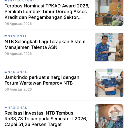
BERITA UTAMA
Terobos Nominasi TPKAD Award 2026,
Pemkab Lombok Timur Dorong Akses
Kredit dan Pengembangan Sektor
Porang
06 Agustus 2026
NASIONAL
NTB Selangkah Lagi Terapkan Sistem
Manajemen Talenta ASN
06 Agustus 2026
NASIONAL
Jamkrindo perkuat sinergi dengan
Forum Wartawan Pemprov NTB
06 Agustus 2026
NASIONAL
Realisasi Investasi NTB Tembus
Rp33,73 Triliun pada Semester I 2026,
Capai 51,26 Persen Target