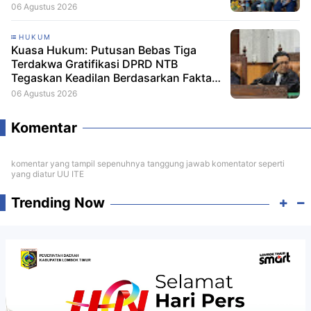
06 Agustus 2026
HUKUM
Kuasa Hukum: Putusan Bebas Tiga
Terdakwa Gratifikasi DPRD NTB
Tegaskan Keadilan Berdasarkan Fakta
Persidangan
06 Agustus 2026
Komentar
komentar yang tampil sepenuhnya tanggung jawab komentator seperti
yang diatur UU ITE
Trending Now