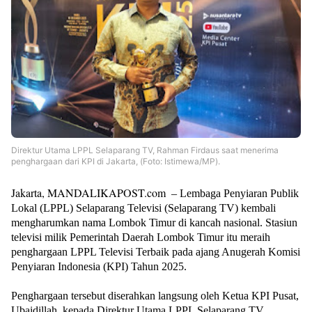
Direktur Utama LPPL Selaparang TV, Rahman Firdaus saat menerima
penghargaan dari KPI di Jakarta, (Foto: Istimewa/MP).
Jakarta, MANDALIKAPOST.com
– Lembaga Penyiaran Publik
Lokal (LPPL) Selaparang Televisi (Selaparang TV) kembali
mengharumkan nama Lombok Timur di kancah nasional. Stasiun
televisi milik Pemerintah Daerah Lombok Timur itu meraih
penghargaan LPPL Televisi Terbaik pada ajang Anugerah Komisi
Penyiaran Indonesia (KPI) Tahun 2025.
Penghargaan tersebut diserahkan langsung oleh Ketua KPI Pusat,
Ubaidillah, kepada Direktur Utama LPPL Selaparang TV,