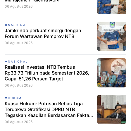
06 Agustus 2026
NASIONAL
Jamkrindo perkuat sinergi dengan
Forum Wartawan Pemprov NTB
06 Agustus 2026
NASIONAL
Realisasi Investasi NTB Tembus
Rp33,73 Triliun pada Semester I 2026,
Capai 51,26 Persen Target
06 Agustus 2026
HUKUM
Kuasa Hukum: Putusan Bebas Tiga
Terdakwa Gratifikasi DPRD NTB
Tegaskan Keadilan Berdasarkan Fakta
Persidangan
06 Agustus 2026