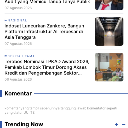
Audit yang Memicu Tanda Tanya Publik
07 Agustus 2026
NASIONAL
Indosat Luncurkan Zankore, Bangun
Platform Infrastruktur AI Terbesar di
Asia Tenggara
07 Agustus 2026
BERITA UTAMA
Terobos Nominasi TPKAD Award 2026,
Pemkab Lombok Timur Dorong Akses
Kredit dan Pengembangan Sektor
Porang
06 Agustus 2026
Komentar
komentar yang tampil sepenuhnya tanggung jawab komentator seperti
yang diatur UU ITE
Trending Now