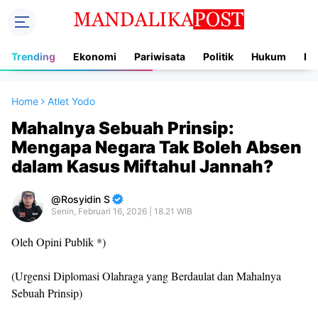
Trending
Ekonomi
Pariwisata
Politik
Hukum
In
Home
Atlet Yodo
Mahalnya Sebuah Prinsip:
Mengapa Negara Tak Boleh Absen
dalam Kasus Miftahul Jannah?
Rosyidin S
Senin, Februari 16, 2026 | 18.21 WIB
Oleh Opini Publik *)
(Urgensi Diplomasi Olahraga yang Berdaulat dan Mahalnya
Sebuah Prinsip)