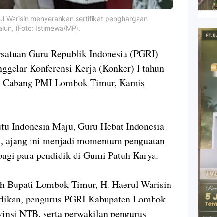
ul Warisin menyerahkan sertifikat penghargaan
un, (Foto: Istimewa/MP).
uan Guru Republik Indonesia (PGRI)
elar Konferensi Kerja (Konker) I tahun
or Cabang PMI Lombok Timur, Kamis
u Indonesia Maju, Guru Hebat Indonesia
 ajang ini menjadi momentum penguatan
 bagi para pendidik di Gumi Patuh Karya.
leh Bupati Lombok Timur, H. Haerul Warisin
didikan, pengurus PGRI Kabupaten Lombok
insi NTB, serta perwakilan pengurus