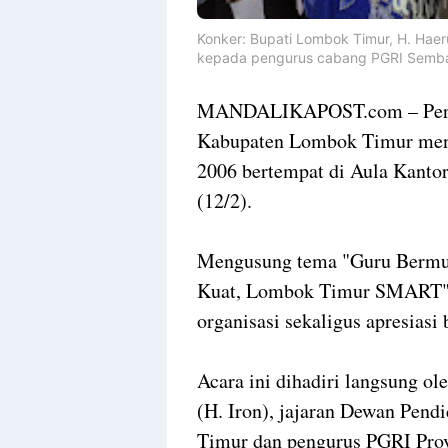
Konker: Bupati Lombok Timur, H. Haer
kepada pengurus cabang PGRI Sembal
MANDALIKAPOST.com – Persat
Kabupaten Lombok Timur mengg
2006 bertempat di Aula Kant
(12/2).
Mengusung tema "Guru Bermut
Kuat, Lombok Timur SMART",
organisasi sekaligus apresiasi
Acara ini dihadiri langsung o
(H. Iron), jajaran Dewan Pen
Timur dan pengurus PGRI Prov