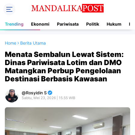
Trending
Ekonomi
Pariwisata
Politik
Hukum
In
Home
Berita Utama
Menata Sembalun Lewat Sistem:
Dinas Pariwisata Lotim dan DMO
Matangkan Perbup Pengelolaan
Destinasi Berbasis Kawasan
Rosyidin S
Sabtu, Mei 23, 2026 | 15.55 WIB