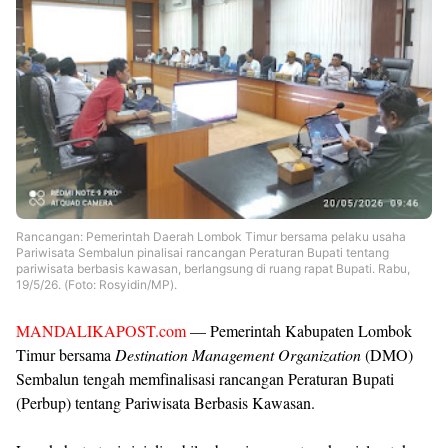
Rancangan: Pemerintah Daerah Lombok Timur bersama pelaku usaha
Pariwisata Sembalun pinalisai rancangan Peraturan Bupati tentang
pariwisata berbasis kawasan, berlangsung di ruang rapat Bupati. Rabu,
19/5/26. (Foto: Rosyidin/MP).
MANDALIKAPOST.com
— Pemerintah Kabupaten Lombok
Timur bersama
Destination Management Organization
(DMO)
Sembalun tengah memfinalisasi rancangan Peraturan Bupati
(Perbup) tentang Pariwisata Berbasis Kawasan.