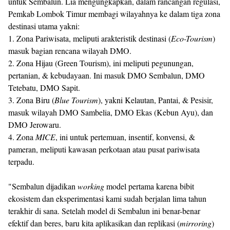
untuk Sembalun. Lia mengungkapkan, dalam rancangan regulasi,
Pemkab Lombok Timur membagi wilayahnya ke dalam tiga zona
destinasi utama yakni:
1. Zona Pariwisata, meliputi arakteristik destinasi (
Eco-Tourism
)
masuk bagian rencana wilayah DMO.
2. Zona Hijau (Green Tourism), ini meliputi pegunungan,
pertanian, & kebudayaan. Ini masuk DMO Sembalun, DMO
Tetebatu, DMO Sapit.
3. Zona Biru (
Blue Tourism
), yakni Kelautan, Pantai, & Pesisir,
masuk wilayah DMO Sambelia, DMO Ekas (Kebun Ayu), dan
DMO Jerowaru.
4. Zona
MICE
, ini untuk pertemuan, insentif, konvensi, &
pameran, meliputi kawasan perkotaan atau pusat pariwisata
terpadu.
"Sembalun dijadikan
working
model pertama karena bibit
ekosistem dan eksperimentasi kami sudah berjalan lima tahun
terakhir di sana. Setelah model di Sembalun ini benar-benar
efektif dan beres, baru kita aplikasikan dan replikasi (
mirroring
)