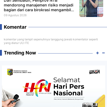
Dari Sembalun, Pemprov NTB
mendorong manajemen risiko menjadi
bagian dari cara birokrasi mengambil
keputusan.
09 Agustus 2026
Komentar
komentar yang tampil sepenuhnya tanggung jawab komentator seperti
yang diatur UU ITE
Trending Now